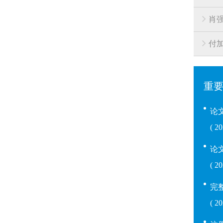
肖
付
重
论
( 2
论
( 
完
( 