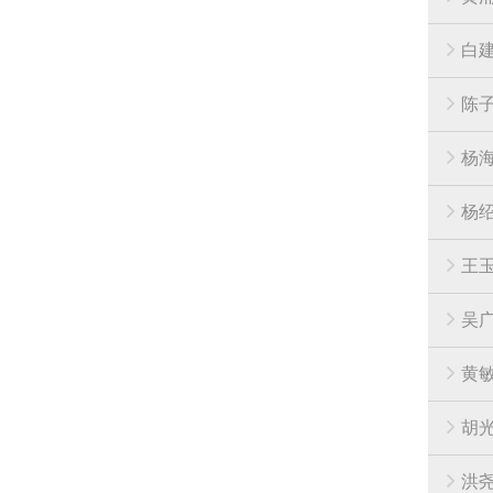
白
陈
杨
杨
王
吴
黄
胡
洪