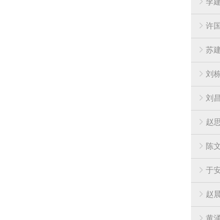
李
许
苏
刘
刘
赵
陈
于
赵
黄