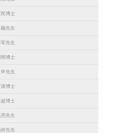
建民博士
子颖先生
海军先生
绍明博士
玉申先生
广涛博士
敏超博士
光亮先生
尧祥先生